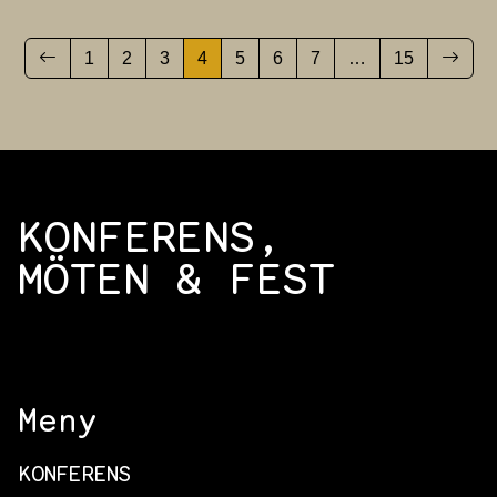
1
2
3
4
5
6
7
…
15
KONFERENS,
MÖTEN & FEST
Meny
KONFERENS