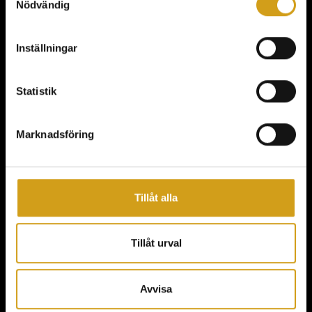
Nödvändig
KONFERENS
Inställningar
FEST & EVENT
MAT & DRYCK
Statistik
AKTIVITETER
OM KAIJA
Marknadsföring
HITTA HIT
HÅLLBARHET & MILJÖ
Tillåt alla
BOKNINGSFÖRFRÅGAN
NYHETSBREV
Tillåt urval
Avvisa
Följ oss
Kontakt