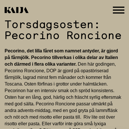
Torsdagsosten:
Hoppa
till
Pecorino Roncione
innehåll
Pecorino, det lilla fåret som namnet antyder, är gjord
på fårmjölk. Pecorino tillverkas i olika delar av Italien
och därmed i flera olika varianter.
Den här godingen,
Pecorino Roncione, DOP är gjord på opastöriserad
fårmjölk, lagrad minst fem månader och kommer från
Toscana. Osten förfinas i grottor under halmtäcken.
Pecorinon har en intensiv smak och spröd konsistens.
Osten har en lång, god, härlig och fräscht syrlig eftersmak
med god sälta. Pecorino Roncione passar utmärkt på
andra advents-middag, med en god gryta på lamm/fläsk
och nöt och med risotto eller pasta till. Riv lite ost över
risotto eller pasta. Eller varför inte göra små lyxiga