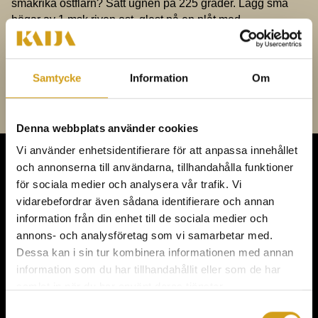
smakrika ostflarn? Sätt ugnen på 225 grader. Lägg små
högar av 1 msk riven ost, glest på en plåt med
bakplåtspapper. Tillaga i mitten av ugnen 5–7 min. Låt dem
kallna. Njut till glöggen [/vc_column_text][/vc_column]
[/vc_row]
Samtycke
Information
Om
Denna webbplats använder cookies
Vi använder enhetsidentifierare för att anpassa innehållet
och annonserna till användarna, tillhandahålla funktioner
KONFERENS,
för sociala medier och analysera vår trafik. Vi
vidarebefordrar även sådana identifierare och annan
MÖTEN & FEST
information från din enhet till de sociala medier och
annons- och analysföretag som vi samarbetar med.
Dessa kan i sin tur kombinera informationen med annan
information som du har tillhandahållit eller som de har
samlat in när du har använt deras tjänster.
Meny
Samtyckesval