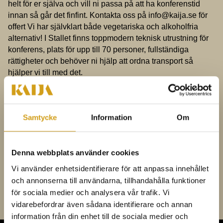
helt för er själva och vill ni passa på att ha konferenstid
innan så går det finfint. Kontakta oss på info@kaija.se för
offert Vi har självklart både vegetariska och alkoholfria
alternativ! I Stallet finns toppmodern teknisk utrustning för
konferens, plats för upp till 70 personer, fullständiga
rättigheter och behöver ni hjälp att ordna transport så
hjälper vi till med det.
Burgare & Bärs
Vi grillar burgare med tillbehör som ni bygger ihop själva.
Vi har tagit fram ett spännande urval av öl som vi provar
Samtycke
Information
Om
tillsammans med utbildad sommelier.
Skaldjur & Bubblor
Vi serverar skaldjur med grymma tillbehör och ett urval av
Denna webbplats använder cookies
spännande vin som vi presenterar under en enkel provning
Vi använder enhetsidentifierare för att anpassa innehållet
tillsammans med utbildad sommelier.
och annonserna till användarna, tillhandahålla funktioner
för sociala medier och analysera vår trafik. Vi
vidarebefordrar även sådana identifierare och annan
information från din enhet till de sociala medier och