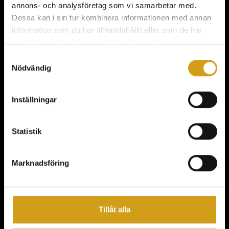
annons- och analysföretag som vi samarbetar med.
Dessa kan i sin tur kombinera informationen med annan
information som du har tillhandahållit eller som de har
KONFERENS,
samlat in när du har använt deras tjänster.
MÖTEN & FEST
Samtyckesval
Nödvändig
Inställningar
Meny
Statistik
KONFERENS
Marknadsföring
FEST & EVENT
MAT & DRYCK
AKTIVITETER
Tillåt alla
OM KAIJA