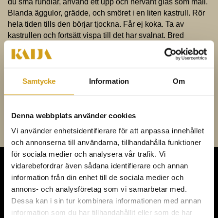
du små rundlar, använd ett upp och nervänt glas som mall.
Blanda äggulor, grädde, och smöret i en liten kastrull. Rör
hela tiden tills den börjar tjockna. Får ej koka. Ta av
kastrullen och fortsätt vispa till det har svalnat. Bred
krämen på en av bottnarna. Och lägg den andra över.
Vispa grädde lätt, bred över locket och garnera med flagad
mandel. Njut!
Ingredienser, botten:
2,0 dl mandelmjöl 4
äggvitor 2,5 dl florsocker
Smörkräm:
4 äggulor 1 dl
Samtycke
Information
Om
vispgrädde 1 dl socker 150 gram smör
Garnering:
Vispad
grädde och flagad mandel
Denna webbplats använder cookies
Vi använder enhetsidentifierare för att anpassa innehållet
och annonserna till användarna, tillhandahålla funktioner
för sociala medier och analysera vår trafik. Vi
vidarebefordrar även sådana identifierare och annan
information från din enhet till de sociala medier och
KONFERENS,
annons- och analysföretag som vi samarbetar med.
MÖTEN & FEST
Dessa kan i sin tur kombinera informationen med annan
information som du har tillhandahållit eller som de har