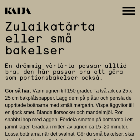
Zulaikatårta
Hoppa
till
eller små
innehåll
bakelser
En drömmig vårtårta passar alltid
bra, den här passar bra att göra
som portionsbakelser också.
Gör så här:
Värm ugnen till 150 grader. Ta två ark ca 25 x
25 cm bakplåtspapper. Lägg dem på plåtar och pensla de
uppritade bottnarna med smält margarin. Vispa äggvitor till
en tjock smet. Blanda florsocker och mandelmjöl. Rör
snabbt ihop med äggen. Fördela smeten på bottnarna i ett
jämnt lager. Grädda i mitten av ugnen ca 15–20 minuter.
Lossa bottnarna när det svalnat. Gör du små bakelser, skär