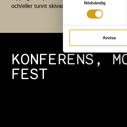
Nödvändig
och/eller tunnt skivad gräslök. Ät och njut!
Avvisa
KONFERENS, M
FEST