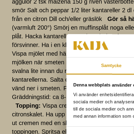
äggulor 2 tsk maizena 150 g riven västerbott
smör Salt och peppar 1/2 liter kantareller 2 dl
från en citron Dill och/eller gräslök
Gör så hä
(varmluft 200°) Smörj en muffinsplåt noga ell
plåt. Hacka kantarellerna och stek dem i torr 
försvinner. Ha i en klick smör, stek en stund ti
Vispa mjölet med hälften av mjölken i en kastrul
mjölken när smeten är slät och koka upp under
Samtycke
svalna lite innan du rör ner äggulor, maizena,
kantarellerna. Salta och peppra. Vispa äggvitor
Denna webbplats använder 
vänd ner i smeten. Fördela smeten i formarn
Vi använder enhetsidentifierar
Gräddningstid: ca 8-10 min för dem små och 
sociala medier och analysera 
Topping:
Vispa creme fraiche tills den tjock
till de sociala medier och a
citronskalet. Ha upp det i en spritspåse om d
med annan information som du 
ut cremen med en sked. Låt puffarna svalna 
Samtyckesval
toppingen. Spritsa eller klicka på cremen, top