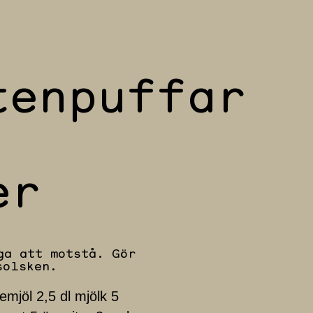
tenpuffar
er
ga att motstå. Gör
solsken.
mjöl 2,5 dl mjölk 5