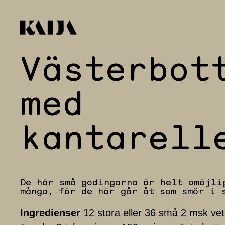
Västerbot
Hoppa
till
innehåll
med
kantarell
De här små godingarna är helt omöjli
många, för de här går åt som smör i 
Ingredienser
12 stora eller 36 små 2 msk vete