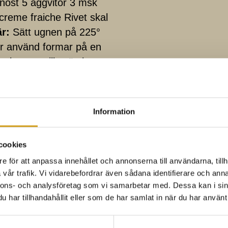
enost 5 äggvitor 3 msk
 creme fraiche Rivet skal
r:
Sätt ugnen på 225°
er använd formar på en
stekpanna tills vätskan
ll, salta och peppra.
l. Tillsätt resten av
 vispning. Låt det
Information
 ost och de stekta
na till ett hårt skum och
cookies
a och grädda.
e för att anpassa innehållet och annonserna till användarna, tillh
15-20 min för dem stora.
vår trafik. Vi vidarebefordrar även sådana identifierare och anna
nar och blanda det rivna
nnons- och analysföretag som vi samarbetar med. Dessa kan i sin
u har annars kan du klicka
har tillhandahållit eller som de har samlat in när du har använt 
innan du har på
pa med sikrom, dill