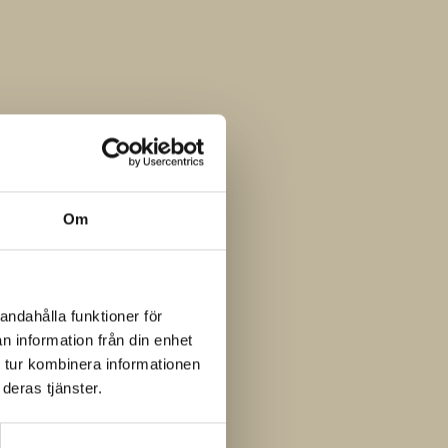
Om
andahålla funktioner för
n information från din enhet
 tur kombinera informationen
deras tjänster.