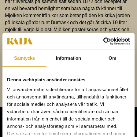
har tillverkats på samma sätt sedan 1872 och receptet är
en väl bevarad hemlighet som bara några få känner till.
Mjölken kommer från kor som betar på den kalkrika jorden
på lokala gårdar runt Burträsk och det går åt cirka 10 liter
mjölk till varje kilo ost. Mjölken pastöriseras och ystas och
sedan läggs ostmassan i de speciella formarna, som är 42
centimeter i diameter, något större än de allra flesta
svenska ostar. Osten pressas sedan i 18 timmar och vänds
under tiden med jämna mellanrum för att sedan läggas i
Samtycke
Information
Om
saltlake. Osten lagras sedan i minst 14 månader. En
Västerbottensost® väger 18 kilo.
RECEPT:
Det "riktiga"
receptet på Västerbottenostpaj
Denna webbplats använder cookies
Vi använder enhetsidentifierare för att anpassa innehållet
och annonserna till användarna, tillhandahålla funktioner
för sociala medier och analysera vår trafik. Vi
vidarebefordrar även sådana identifierare och annan
information från din enhet till de sociala medier och
annons- och analysföretag som vi samarbetar med.
KONFERENS,
Dessa kan i sin tur kombinera informationen med annan