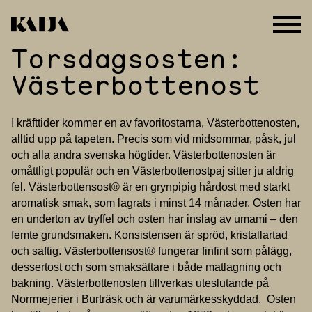
Torsdagsosten:
Hoppa
till
Västerbottenost
innehåll
I kräfttider kommer en av favoritostarna, Västerbottenosten,
alltid upp på tapeten. Precis som vid midsommar, påsk, jul
och alla andra svenska högtider. Västerbottenosten är
omåttligt populär och en Västerbottenostpaj sitter ju aldrig
fel. Västerbottensost® är en grynpipig hårdost med starkt
aromatisk smak, som lagrats i minst 14 månader. Osten har
en underton av tryffel och osten har inslag av umami – den
femte grundsmaken. Konsistensen är spröd, kristallartad
och saftig. Västerbottensost® fungerar finfint som pålägg,
dessertost och som smaksättare i både matlagning och
bakning. Västerbottenosten tillverkas uteslutande på
Norrmejerier i Burträsk och är varumärkesskyddad. Osten