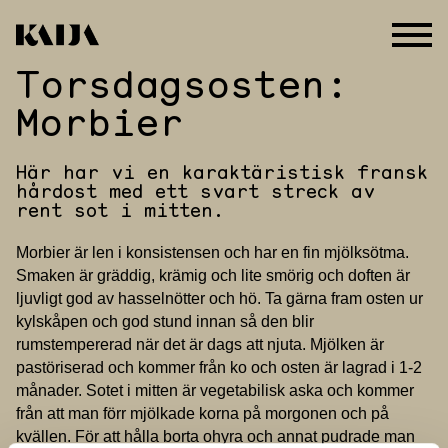
Torsdagsosten:
Hoppa
till
Morbier
innehåll
Här har vi en karaktäristisk fransk
hårdost med ett svart streck av
rent sot i mitten.
Morbier är len i konsistensen och har en fin mjölksötma.
Smaken är gräddig, krämig och lite smörig och doften är
ljuvligt god av hasselnötter och hö. Ta gärna fram osten ur
kylskåpen och god stund innan så den blir
rumstempererad när det är dags att njuta. Mjölken är
pastöriserad och kommer från ko och osten är lagrad i 1-2
månader. Sotet i mitten är vegetabilisk aska och kommer
från att man förr mjölkade korna på morgonen och på
kvällen. För att hålla borta ohyra och annat pudrade man