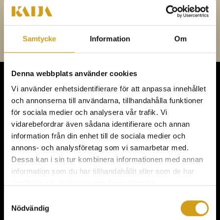
över morgonmjölken med aska, när man sedan fyllde på
kvällens mjölk bildades en svart rand mitt i osten.
Samtycke
Information
Om
Denna webbplats använder cookies
Vi använder enhetsidentifierare för att anpassa innehållet
KONFERENS,
och annonserna till användarna, tillhandahålla funktioner
för sociala medier och analysera vår trafik. Vi
MÖTEN & FEST
vidarebefordrar även sådana identifierare och annan
information från din enhet till de sociala medier och
annons- och analysföretag som vi samarbetar med.
Dessa kan i sin tur kombinera informationen med annan
information som du har tillhandahållit eller som de har
Meny
samlat in när du har använt deras tjänster.
Samtyckesval
KONFERENS
Nödvändig