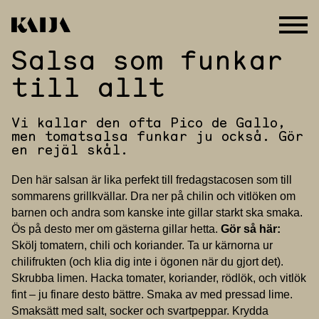
Salsa som funkar
Hoppa
till
till allt
innehåll
Vi kallar den ofta Pico de Gallo,
men tomatsalsa funkar ju också. Gör
en rejäl skål.
Den här salsan är lika perfekt till fredagstacosen som till
sommarens grillkvällar. Dra ner på chilin och vitlöken om
barnen och andra som kanske inte gillar starkt ska smaka.
Ös på desto mer om gästerna gillar hetta.
Gör så här:
Skölj tomatern, chili och koriander. Ta ur kärnorna ur
chilifrukten (och klia dig inte i ögonen när du gjort det).
Skrubba limen. Hacka tomater, koriander, rödlök, och vitlök
fint – ju finare desto bättre. Smaka av med pressad lime.
Smaksätt med salt, socker och svartpeppar. Krydda