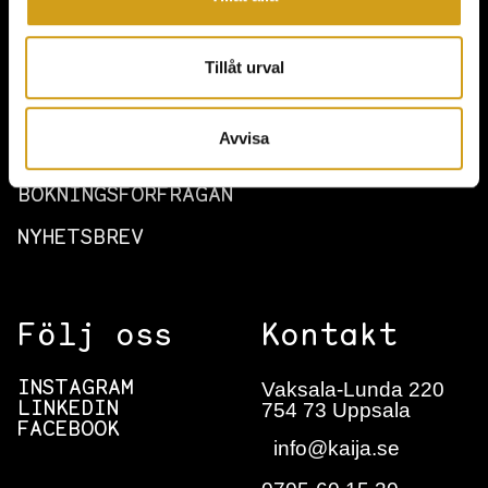
AKTIVITETER
Tillåt urval
OM KAIJA
HITTA HIT
Avvisa
HÅLLBARHET & MILJÖ
BOKNINGSFÖRFRÅGAN
NYHETSBREV
Följ oss
Kontakt
Vaksala-Lunda 220
INSTAGRAM
754 73 Uppsala
LINKEDIN
FACEBOOK
info@kaija.se