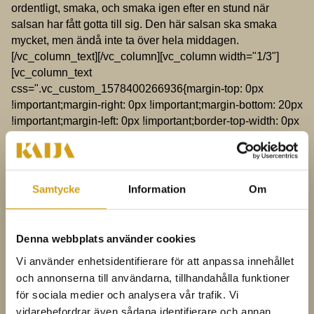
ordentligt, smaka, och smaka igen efter en stund när
salsan har fått gotta till sig. Den här salsan ska smaka
mycket, men ändå inte ta över hela middagen.
[/vc_column_text][/vc_column][vc_column width="1/3"]
[vc_column_text
css=".vc_custom_1578400266936{margin-top: 0px
!important;margin-right: 0px !important;margin-bottom: 20px
!important;margin-left: 0px !important;border-top-width: 0px
!important;border-right-width: 0px !important;border-bottom-
width: 0px !important;border-left-width: 0px
!important;padding-top: 15px !important;padding-bottom:
15px !important;padding-left: 15px !important;background-
Samtycke
Information
Om
color: #62a160 !important;}"]
Ingredienser
Denna webbplats använder cookies
3–5 tomater, blanda gärna olika tomatsorter och släng
gärna med en gul. Det blir snyggt och gott. 1 kruka
Vi använder enhetsidentifierare för att anpassa innehållet
koriander 1 rödlök 1–2 vitlöksklyftor 2 st röda chilfrukter 2
och annonserna till användarna, tillhandahålla funktioner
limefrukter 0,5 msk strösocker Salt och svartpeppar
för sociala medier och analysera vår trafik. Vi
vidarebefordrar även sådana identifierare och annan