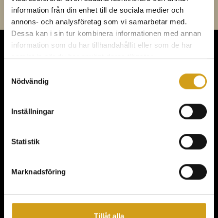
information från din enhet till de sociala medier och
annons- och analysföretag som vi samarbetar med.
Dessa kan i sin tur kombinera informationen med annan
information som du har tillhandahållit eller som de har
samlat in när du har använt deras tjänster.
KONFERENS,
Samtyckesval
Nödvändig
MÖTEN & FEST
Inställningar
Statistik
Meny
Marknadsföring
KONFERENS
FEST & EVENT
MAT & DRYCK
Tillåt alla