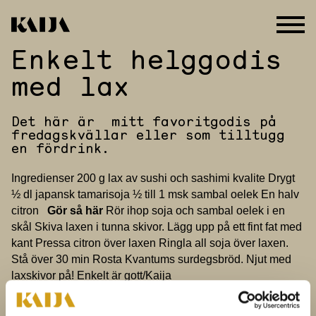
Enkelt helggodis
Hoppa
till
med lax
innehåll
Det här är mitt favoritgodis på
fredagskvällar eller som tilltugg
en fördrink.
Ingredienser 200 g lax av sushi och sashimi kvalite Drygt
½ dl japansk tamarisoja ½ till 1 msk sambal oelek En halv
citron
Gör så här
Rör ihop soja och sambal oelek i en
skål Skiva laxen i tunna skivor. Lägg upp på ett fint fat med
kant Pressa citron över laxen Ringla all soja över laxen.
Stå över 30 min Rosta Kvantums surdegsbröd. Njut med
laxskivor på! Enkelt är gott/Kaija