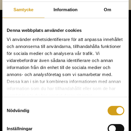
Samtycke
Information
Om
Denna webbplats använder cookies
KONFERENS,
Vi använder enhetsidentifierare för att anpassa innehållet
MÖTEN & FEST
och annonserna till användarna, tillhandahålla funktioner
för sociala medier och analysera vår trafik. Vi
vidarebefordrar även sådana identifierare och annan
information från din enhet till de sociala medier och
annons- och analysföretag som vi samarbetar med.
Meny
Dessa kan i sin tur kombinera informationen med annan
information som du har tillhandahållit eller som de har
samlat in när du har använt deras tjänster.
KONFERENS
Samtyckesval
FEST & EVENT
Nödvändig
MAT & DRYCK
Inställningar
AKTIVITETER