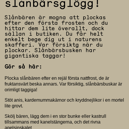
slånbärsglögg!
Slånbären är mogna att plockas
efter den första frosten och du
hittar dem lite överallt, dock
sällan i butiken. Du får helt
enkelt bege dig ut i naturens
skafferi. Var försiktg när du
plockar. Slånbärsbusken har
gigantiska taggar!
Gör så här:
Plocka slånbären efter en rejäl första nattfrost, de är
fruktansvärt beska annars. Var försiktig, slånbärsbuskar är
orimligt taggiga!
Stöt anis, kardemummakärnor och kryddnejlikor i en mortel
lite grovt.
Skölj bären, lägg dem i en stor bunke eller kastrull
tillsammans med kanelstängerna, och det rivna
apelsinskalet