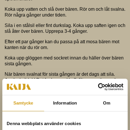
Koka upp vatten och slå över bären. Rör om och låt svalna.
Rör några gånger under tiden.
Sila i en stålsil eller fint durkslag. Koka upp saften igen och
slå åter över bären. Upprepa 3-4 gånger.
Efter ett par gånger kan du passa på att mosa bären mot
kanten när du rör om.
Koka upp glöggen med sockret innan du häller över bären
sista gången.
När bären svalnat för sista gången är det dags att sila.
Använd silduk! Det funkar med kaffefilter, men är mer än
lovligt bökigt.
Blanda i ett par teskedar atamon om du ska spara glöggen
längre än några veckor
Samtycke
Information
Om
Gör rent glasflaskor ordentligt. Värm ugnen till 110 grader
och låt flaskorna stå i ugnen ungefär 10 minuter. Häll upp
Denna webbplats använder cookies
medan de fortfarande är lite varma.