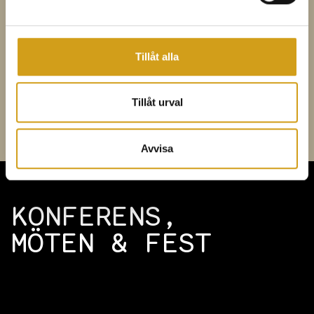
1,5 dl brunt farinsocker
2 tsk atamon
Tillåt alla
Eventuellt Konjak
Tillåt urval
Avvisa
KONFERENS,
MÖTEN & FEST