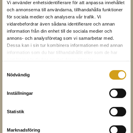
Vi använder enhetsidentifierare för att anpassa innehållet
Antingen blandar du i konjak innan du buteljerar. Tänk ca
och annonserna till användarna, tillhandahålla funktioner
1 dl konjak till 1 liter glögg.
för sociala medier och analysera vår trafik. Vi
Eller så blandar du i konjaken vid servering
vidarebefordrar även sådana identifierare och annan
information från din enhet till de sociala medier och
Häll upp. Sätt på snygga etiketter och bjud någon du gillar.
annons- och analysföretag som vi samarbetar med.
Ingredienser ca 2 liter
Dessa kan i sin tur kombinera informationen med annan
information som du har tillhandahållit eller som de har
Ca 3 liter slånbär (plockas efter frosten)
samlat in när du har använt deras tjänster.
2 l vatten
Samtyckesval
Nödvändig
Rivet skal från en apelsin
4 stjärnanis
Inställningar
6 kanelstänger
1,5 msk kardemummakärnor
Statistik
2 msk kryddnejlikor
1,5 dl strösocker
Marknadsföring